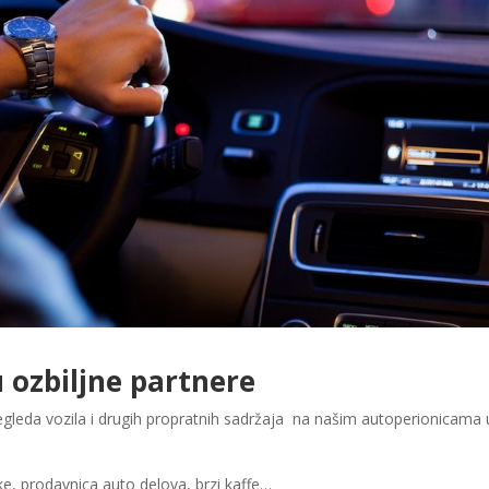
u ozbiljne partnere
egleda vozila i drugih propratnih sadržaja na našim autoperionicama 
ke, prodavnica auto delova, brzi kaffe…