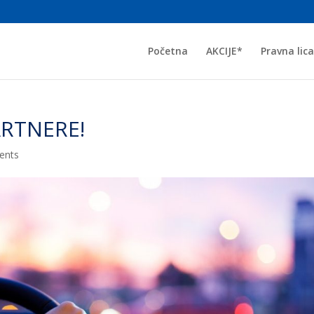
Početna
AKCIJE*
Pravna lica
ARTNERE!
ents