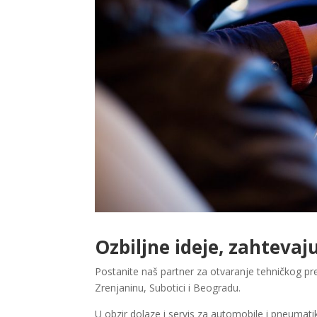
Ozbiljne ideje, zahtevaj
Postanite naš partner za otvaranje tehničkog pr
Zrenjaninu, Subotici i Beogradu.
U obzir dolaze i servis za automobile i pneumati