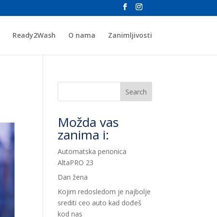
Ready2Wash
O nama
Zanimljivosti
Search
Možda vas
zanima i:
Automatska perionica
AltaPRO 23
Dan žena
Kojim redosledom je najbolje
srediti ceo auto kad dođeš
kod nas