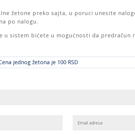
lne žetone preko sajta, u poruci unesite nalog
ona po nalogu.
 u sistem bićete u mogućnosti da predračun n
Cena jednog žetona je 100 RSD