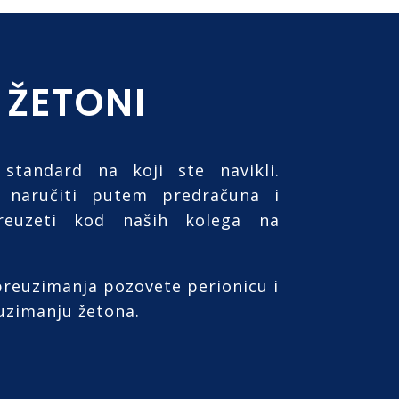
 ŽETONI
 standard na koji ste navikli.
 naručiti putem predračuna i
reuzeti kod naših kolega na
reuzimanja pozovete perionicu i
uzimanju žetona.