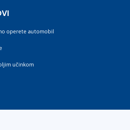
OVI
lno operete automobil
e
oljim učinkom