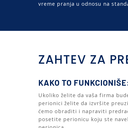
vreme pranja u odnosu na stand
ZAHTEV ZA P
KAKO TO FUNKCIONIŠE
Ukoliko želite da vaša firma bud
perionici želite da izvršite pre
ćemo obraditi i napraviti predr
posetite perionicu koju ste nave
perionica.