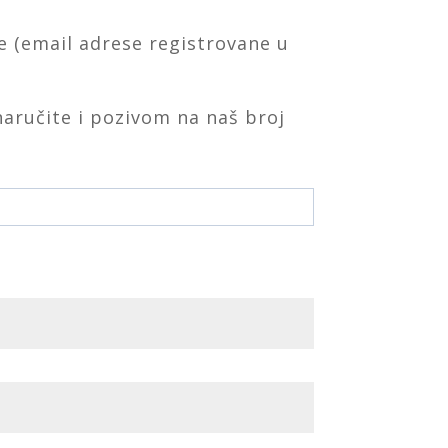
e (email adrese registrovane u
aručite i pozivom na naš broj