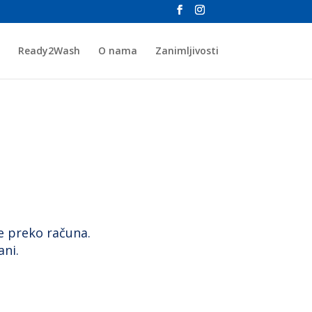
Ready2Wash
O nama
Zanimljivosti
e preko računa.
ni.