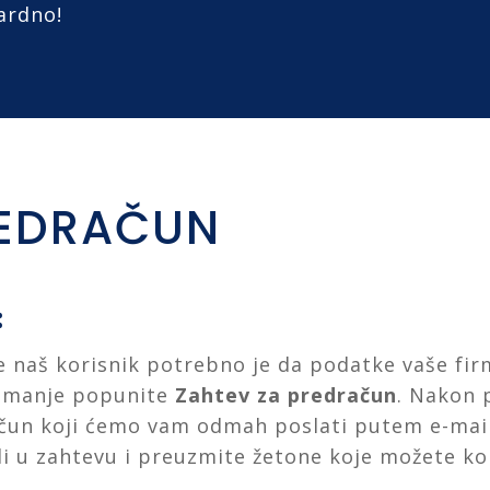
ardno!
REDRAČUN
:
e naš korisnik potrebno je da podatke vaše firm
uzimanje popunite
Zahtev za predračun
. Nakon 
ačun koji ćemo vam odmah poslati putem e-mai
li u zahtevu i preuzmite žetone koje možete kori