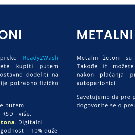
TONI
METALNI
e preko
Ready2Wash
Metalni žetoni su
ete kupiti putem
Takođe ih možete
ostavno dodeliti na
nakon plaćanja p
Nije potrebno fizičko
autoperionici.
Savetujemo da pre p
ne putem
dogovorite se o pre
RSD i više,
etona
. Digitalni
ogodnost – 10% duže