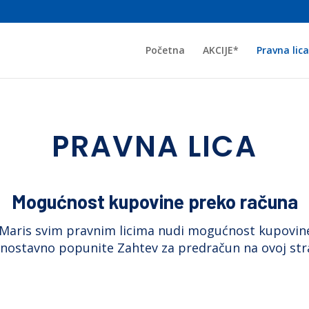
Početna
AKCIJE*
Pravna lica
PRAVNA LICA
Mogućnost kupovine preko računa
Maris svim pravnim licima nudi mogućnost kupovin
dnostavno popunite Zahtev za predračun na ovoj stra