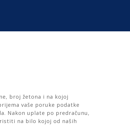
e, broj žetona i na kojoj
prijema vaše poruke podatke
la. Nakon uplate po predračunu,
stiti na bilo kojoj od naših