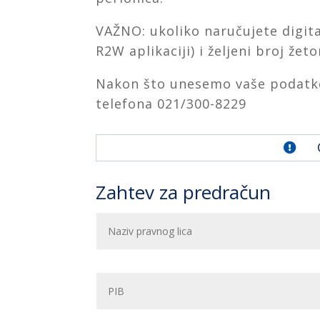
VAŽNO: ukoliko naručujete digita
R2W aplikaciji) i željeni broj žet
Nakon što unesemo vaše podatke
telefona 021/300-8229

Zahtev za predračun