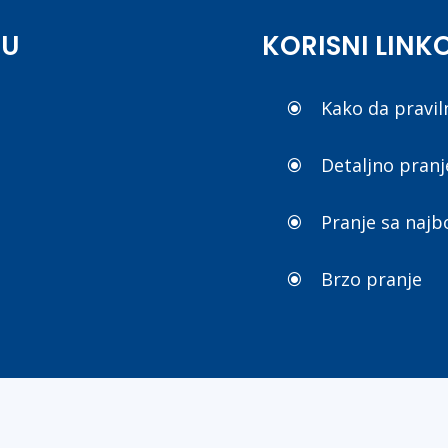
BU
KORISNI LINK
Kako da pravi
\
Detaljno pranj
\
Pranje sa najb
\
Brzo pranje
\