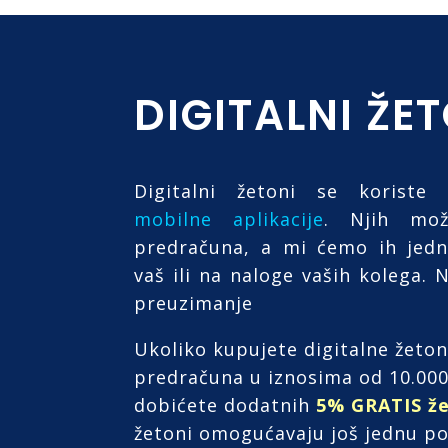
DIGITALNI ŽE
Digitalni žetoni se korist
mobilne aplikacije
. Njih mož
predračuna, a mi ćemo ih jedn
vaš ili na naloge vaših kolega. 
preuzimanje
Ukoliko kupujete digitalne žeto
predračuna u iznosima od 10.000 
dobićete dodatnih
5% GRATIS ž
žetoni omogućavaju još jednu p