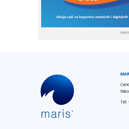
mari
MAR
Cent
Niko
Tel: