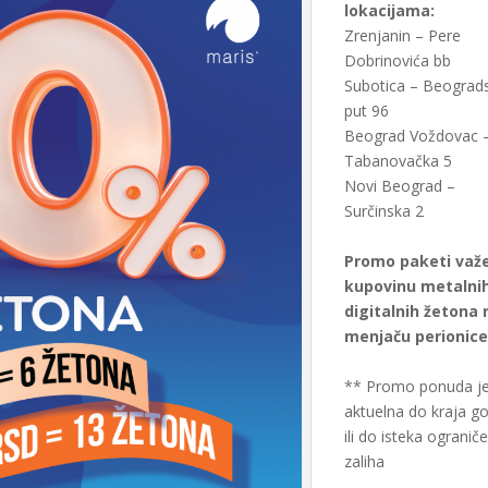
lokacijama:
Zrenjanin – Pere
Dobrinovića bb
Subotica – Beograds
put 96
Beograd Voždovac 
Tabanovačka 5
Novi Beograd –
Surčinska 2
Promo paketi važ
kupovinu metalnih
digitalnih žetona 
menjaču perionice
** Promo ponuda j
aktuelna do kraja g
ili do isteka ogranič
zaliha