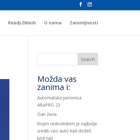
Ready2Wash
O nama
Zanimljivosti
Search
Možda vas
zanima i:
Automatska perionica
AltaPRO 23
Dan žena
Kojim redosledom je najbolje
srediti ceo auto kad dođeš
kod nas