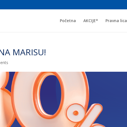
Početna
AKCIJE*
Pravna lica
NA MARISU!
ents