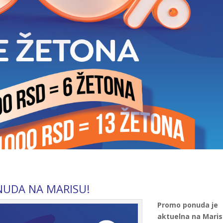
NUDA NA MARISU!
Promo ponuda je
aktuelna na Maris