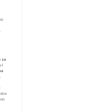
ki
–
e za
 i
na
.
e
odine
enih