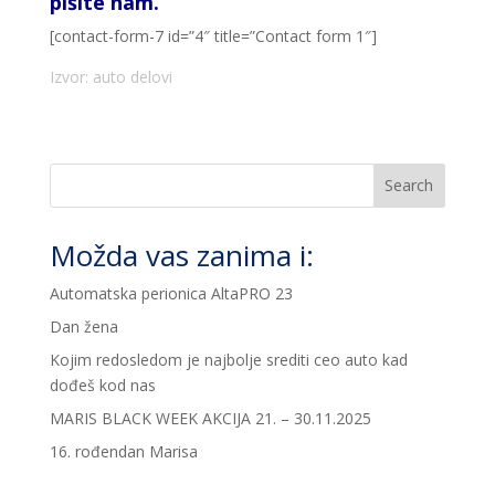
pišite nam.
[contact-form-7 id=”4″ title=”Contact form 1″]
Izvor: auto delovi
Search
Možda vas zanima i:
Automatska perionica AltaPRO 23
Dan žena
Kojim redosledom je najbolje srediti ceo auto kad
dođeš kod nas
MARIS BLACK WEEK AKCIJA 21. – 30.11.2025
16. rođendan Marisa