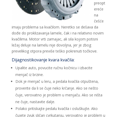
preopt
ereće
na
češće
imaju problema sa kvačilom. Neretko se dešava da
dođe do proklizavanja lamele, čak i na relativno novim
kvačilima. Motor vrti zamajac, ali sila kojom potisni
ležaj deluje na lamelu nije dovoljna, jer je zbog
prevelikog otpora previše teško pokrenuti točkove.
Dijagnostikovanje kvara kvačila:
Upalite auto, povucite ručnu kočnicu i izbacite
menjač iz brzine.
Dok je menjač u leru, a pedala kvačila otpuštena,
proverite da li se čuje neko krčanje. Ako se nešto
čuje, verovatno je problem u menjaču. Ako se ništa
ne čuje, nastavite dalje.
Polako pritiskajte pedalu kvačila i osluškujte. Ako
čujete zvuk sličan cvrkutanju, verovatno je problem u