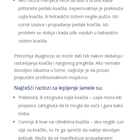
Ako ručica menjača neće da uđe u brzinu kada
pritisnete pedalu kvačila, najverovatnije je prekinuta
sajla kvačila, ili hidraulični sistem negde pušta. Isti
uzrok izaziva i propadanje pedale kvačila. Isti
problem se dobija i kada uđe vazduh u hidraulični
sistem kvačila.
Preciznija dijagnoza se može dati tek nakon skidanja i
rastavljanja kvačila i njegovog pregleda. Ako nemate
dovoljno iskustva u tome, najbolje je da posao
prepustite profesionalnom majstoru.
Najčešći razlozi za lepljenje lamele su:
Prekinuta, ili istegnuta sajla kvačila – sajla mora biti
propisno zategnuta da bi mogla da vuče i gura kako
treba
Curenje ili kvar na cilindrima kvačila – ako negde curi
ulje za kvačilo, to će ga sprečiti da nabije dovoljan
pritisak. Može da se manifestuje propadanjem