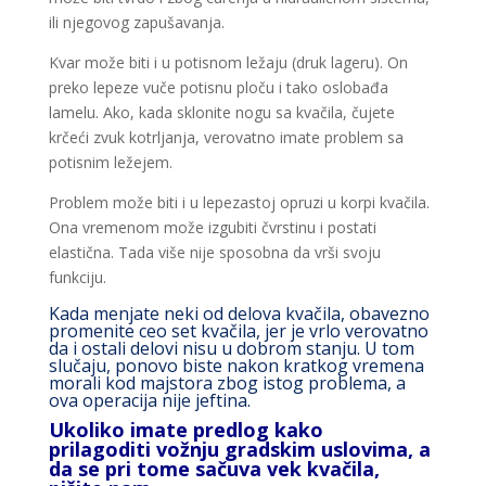
ili njegovog zapušavanja.
Kvar može biti i u potisnom ležaju (druk lageru). On
preko lepeze vuče potisnu ploču i tako oslobađa
lamelu. Ako, kada sklonite nogu sa kvačila, čujete
krčeći zvuk kotrljanja, verovatno imate problem sa
potisnim ležejem.
Problem može biti i u lepezastoj opruzi u korpi kvačila.
Ona vremenom može izgubiti čvrstinu i postati
elastična. Tada više nije sposobna da vrši svoju
funkciju.
Kada menjate neki od delova kvačila, obavezno
promenite ceo set kvačila, jer je vrlo verovatno
da i ostali delovi nisu u dobrom stanju. U tom
slučaju, ponovo biste nakon kratkog vremena
morali kod majstora zbog istog problema, a
ova operacija nije jeftina.
Ukoliko imate predlog kako
prilagoditi vožnju gradskim uslovima, a
da se pri tome sačuva vek kvačila,