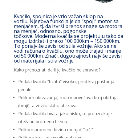
Kvačilo, spojnica je vrlo važan sklop na
vozilu. Njegova funkcija je da “spoji” motor sa
menjačem, tj. da izvrši prenos snage sa motora
na menjač, odnosno, pogonske
točkove. Moderna kvačila se projektuju tako da
mogu izdržati i preko 100.000km – 150.000km.
To ponajviše zavisi od stila vožnje. Ako se ne
vodi računa o kvačilu, ono može trajati i manje
od 50.000km. Znači, dugotrajnost najviše zavisi
od materijala i stila vožnje.
Kako prepoznati da li je kvačilo neispravno?
Pedala kvačila “hvata” visoko, pred kraj puštanja
pedale
Prilikom ubrzavanja, motor povećava broj obrtaja
(bruji), a vozilo slabo ubrzava
Pedala kvačila hvata jako nisko, te prouzrokuje
otežanu promenu brzina.
Prilkom promene brzina menjač “krči”
Prilikom kretanja vozilo potrzava