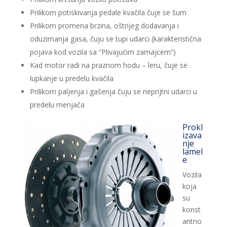
Prilikom potiskivanja pedale kvačila čuje se šum
Prilikom promena brzina, oštrijeg dodavanja i
oduzimanja gasa, čuju se tupi udarci (karakteristična
pojava kod vozila sa “Plivajućim zamajcem”)
Kad motor radi na praznom hodu – leru, čuje se
lupkanje u predelu kvačila
Prilikom paljenja i gašenja čuju se neprijtni udarci u
predelu menjača
Prokl
izava
nje
lamel
e
Vozila
koja
su
konst
antno