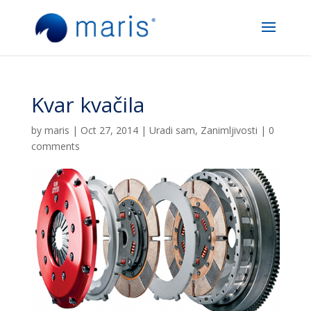
Kvar kvačila
by
maris
|
Oct 27, 2014
|
Uradi sam
,
Zanimljivosti
|
0
comments