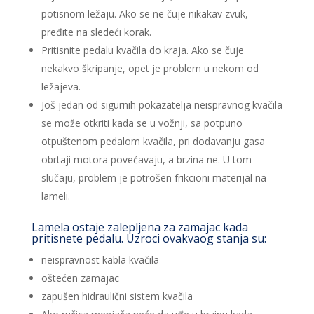
potisnom ležaju. Ako se ne čuje nikakav zvuk,
pređite na sledeći korak.
Pritisnite pedalu kvačila do kraja. Ako se čuje
nekakvo škripanje, opet je problem u nekom od
ležajeva.
Još jedan od sigurnih pokazatelja neispravnog kvačila
se može otkriti kada se u vožnji, sa potpuno
otpuštenom pedalom kvačila, pri dodavanju gasa
obrtaji motora povećavaju, a brzina ne. U tom
slučaju, problem je potrošen frikcioni materijal na
lameli.
Lamela ostaje zalepljena za zamajac kada
pritisnete pedalu. Uzroci ovakvaog stanja su:
neispravnost kabla kvačila
oštećen zamajac
zapušen hidraulični sistem kvačila