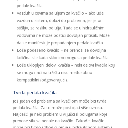
pedale kvačila.
Vazduh u cevima sa uljem za kvačilo – ako uđe
vazduh u sistem, dolazi do problema, jer je on
stišljiv, za razliku od ulja. Tada se u hidrauličnim
vodovima ne može postići dovoljan pritisak. Može
da se manifestuje propadanjem pedale kvačila.
Loše podešeno kvačilo – ne prenosi se dovoljna
količina sile kada sklonimo nogu sa pedale kvačila.
Loše uklopljeni delovi kvačila – neki delovi kvačila koji
se mogu naći na tržištu nisu međusobno
kompatibilni (odgovarajući).
Tvrda pedala kvačila
Još jedan od problema sa kvačilom može biti tvrda
pedala kvačila. Za to može postojati više uzroka.
Najčešći je neki problem u viljušci ili polugama koje
prenose silu sa pedale na kvačilo. Takođe, kvačilo
može biti tvrdo i zbog curenja u hidrauličnom sistemu,