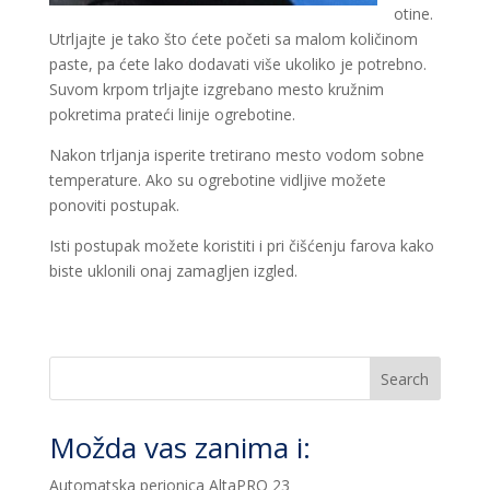
otine.
Utrljajte je tako što ćete početi sa malom količinom
paste, pa ćete lako dodavati više ukoliko je potrebno.
Suvom krpom trljajte izgrebano mesto kružnim
pokretima prateći linije ogrebotine.
Nakon trljanja isperite tretirano mesto vodom sobne
temperature. Ako su ogrebotine vidljive možete
ponoviti postupak.
Isti postupak možete koristiti i pri čišćenju farova kako
biste uklonili onaj zamagljen izgled.
Search
Možda vas zanima i:
Automatska perionica AltaPRO 23