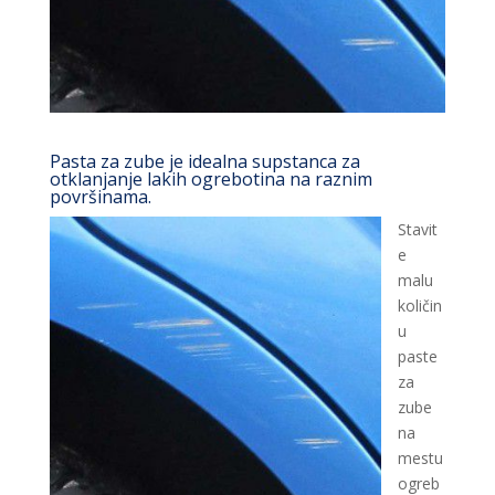
Pasta za zube je idealna supstanca za
otklanjanje lakih ogrebotina na raznim
površinama.
Stavit
e
malu
količin
u
paste
za
zube
na
mestu
ogreb