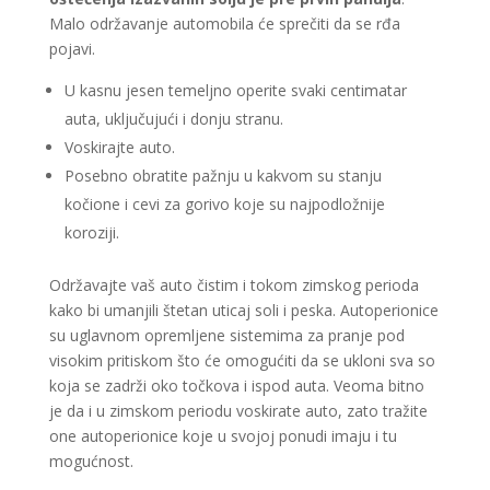
Malo održavanje automobila će sprečiti da se rđa
pojavi.
U kasnu jesen temeljno operite svaki centimatar
auta, uključujući i donju stranu.
Voskirajte auto.
Posebno obratite pažnju u kakvom su stanju
kočione i cevi za gorivo koje su najpodložnije
koroziji.
Održavajte vaš auto čistim i tokom zimskog perioda
kako bi umanjili štetan uticaj soli i peska. Autoperionice
su uglavnom opremljene sistemima za pranje pod
visokim pritiskom što će omogućiti da se ukloni sva so
koja se zadrži oko točkova i ispod auta. Veoma bitno
je da i u zimskom periodu voskirate auto, zato tražite
one autoperionice koje u svojoj ponudi imaju i tu
mogućnost.