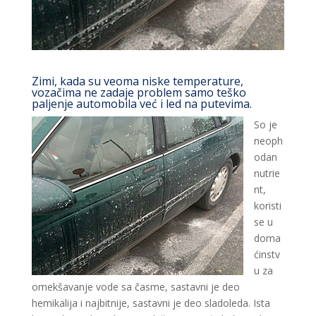
Zimi, kada su veoma niske temperature,
vozačima ne zadaje problem samo teško
paljenje automobila već i led na putevima.
So je
neoph
odan
nutrie
nt,
koristi
se u
doma
ćinstv
u za
omekšavanje vode sa časme, sastavni je deo
hemikalija i najbitnije, sastavni je deo sladoleda. Ista