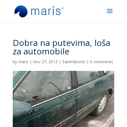
Dobra na putevima, loša
za automobile
by
maris
|
Nov 27, 2013
|
Zanimljivosti
|
0 comments