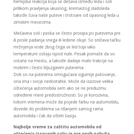
hemijska reakcija koja se dešava između leda i soli
prilikom pravljenja ukusnog, kremastog sladoleda
takođe čuva naše puteve i trotoare od opasnog leda u
zimskim mesecima.
Mešavina soli i peska se često prosipa po putevima pre
ili posle padanja snega ili ledene oluje. So snižava tačku
mržnjenja vode zbog čega se led topi iako
temperature ostaju ispod nule. Pesak pomaže da so
ostane na mestu, a takođe dadaje malo trakcije na
mokrim i često bljuzgavim putevima.
Dok so na putevima omogućava sigurnije putovanje,
ona ima i svoje nedostatke. Može da izazove velika
oštećenja automobila sem ako se ne preduzmu
određene mere predostrožnosti. So je korozivna,
tokom vremena može da pojede farbu na automobilu,
dovede do problema sa rđanjem samog rama
automobila i čak da ošteti šasiju.
Najbolje vreme za zaštitu automobila od
oštećenja izazvanih solju je pre prvih pahulja
.