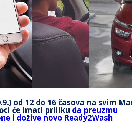
0.9.) od 12 do 16 časova na svim Ma
ci će imati priliku
da preuzmu
tone i dožive novo Ready2Wash