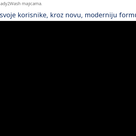
 Ready2Wash majicama.
svoje korisnike, kroz novu, moderniju form