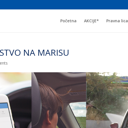
Početna
AKCIJE*
Pravna lica
STVO NA MARISU
ents