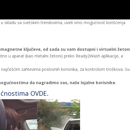
a u skladu sa svetskim trendovima, uveli smo mogućnost korišćenja
 magnetne ključeve, od sada su vam dostupni i virtuelni žeton
ktno u aparat (kao metalni žetoni) preko Ready2Wash aplikacije, a
ajčešćim zahtevima poslovnih korisnika, za kontrolom troškova. Sv
mogućnostima da nagradimo vas, naše lojalne korisnike.
ćnostima OVDE.