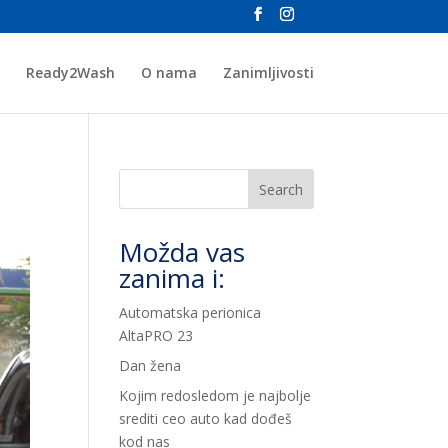
Ready2Wash
O nama
Zanimljivosti
Search
Možda vas
zanima i:
Automatska perionica
AltaPRO 23
Dan žena
Kojim redosledom je najbolje
srediti ceo auto kad dođeš
kod nas