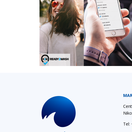
MAR
Cent
Niko
Tel: