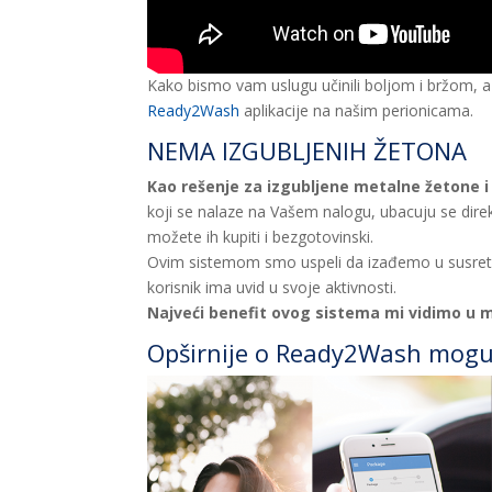
Kako bismo vam uslugu učinili boljom i bržom, 
Ready2Wash
aplikacije na našim perionicama.
NEMA IZGUBLJENIH ŽETONA
Kao rešenje za izgubljene metalne žetone i
koji se nalaze na Vašem nalogu, ubacuju se dire
možete ih kupiti i bezgotovinski.
Ovim sistemom smo uspeli da izađemo u susret n
korisnik ima uvid u svoje aktivnosti.
Najveći benefit ovog sistema mi vidimo u 
Opširnije o
Ready2Wash mogu