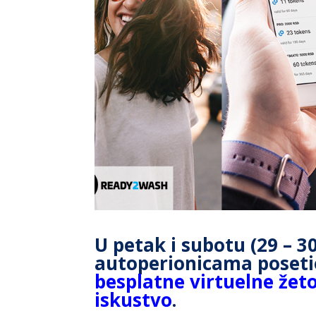
U petak i subotu (29 – 3
autoperionicama posetio
besplatne virtuelne že
iskustvo
.