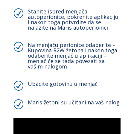
Stanite ispred menjača
R
autoperionice, pokrenite aplikaciju
i nakon toga potvrdite da se
nalazite na Maris autoperionici
Na menjaču perionice odaberite –
R
Kupovina R2W žetona i nakon toga
odaberite menjač u aplikaciji –
menjač će se tada povezati sa
vašim nalogom
Ubacite gotovinu u menjač
R
Maris žetoni su učitani na vaš nalog
R