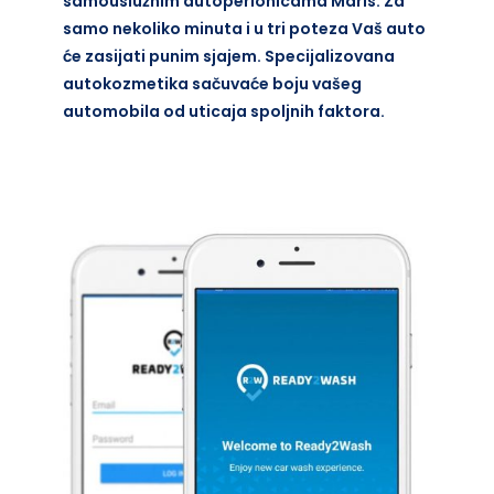
samouslužnim autoperionicama Maris. Za
samo nekoliko minuta i u tri poteza Vaš auto
će zasijati punim sjajem. Specijalizovana
autokozmetika sačuvaće boju vašeg
automobila od uticaja spoljnih faktora.