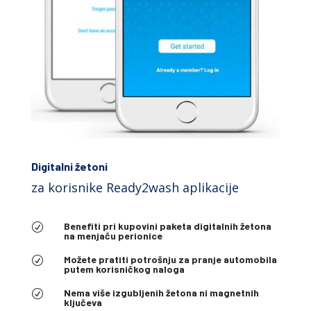
Digitalni žetoni
za korisnike Ready2wash aplikacije
Benefiti pri kupovini paketa digitalnih žetona
R
na menjaču perionice
Možete pratiti potrošnju za pranje automobila
R
putem korisničkog naloga
Nema više izgubljenih žetona ni magnetnih
R
ključeva