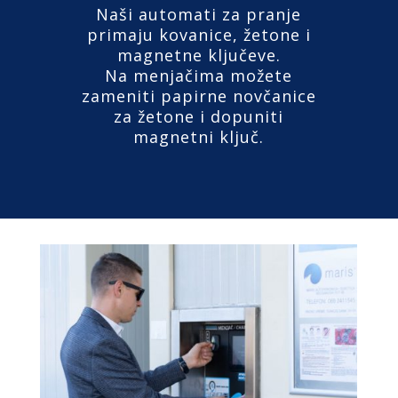
Naši automati za pranje
primaju kovanice, žetone i
magnetne ključeve.
Na menjačima možete
zameniti papirne novčanice
za žetone i dopuniti
magnetni ključ.