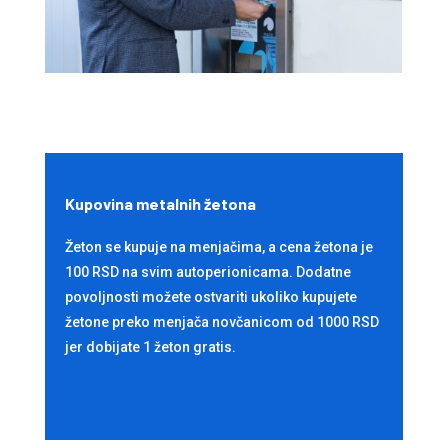
Kupovina metalnih žetona
Žeton se kupuje na menjačima, a cena žetona je
100 RSD na svim autoperionicama. Dodatne
povoljnosti možete ostvariti ukoliko kupujete
žetone preko menjača novčanicom od 1000 RSD
jer dobijate 1 žeton gratis.