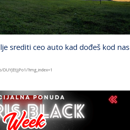
lje srediti ceo auto kad dođeš kod nas
/DUYJEtJjPo1/?img_index=1