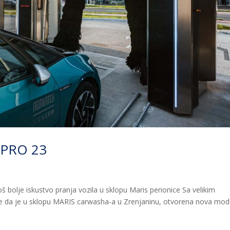
aPRO 23
oš bolje iskustvo pranja vozila u sklopu Maris perionice Sa velikim
e da je u sklopu MARIS carwasha-a u Zrenjaninu, otvorena nova mo