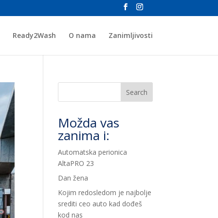
Ready2Wash
O nama
Zanimljivosti
Search
Možda vas
zanima i:
Automatska perionica
AltaPRO 23
Dan žena
Kojim redosledom je najbolje
srediti ceo auto kad dođeš
kod nas