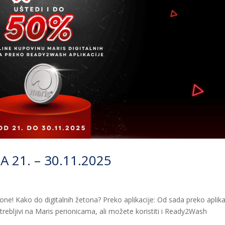
 21. – 30.11.2025
ne! Kako do digitalnih žetona? Preko aplikacije: Od sada preko aplika
trebljivi na Maris perionicama, ali možete koristiti i Ready2Wash